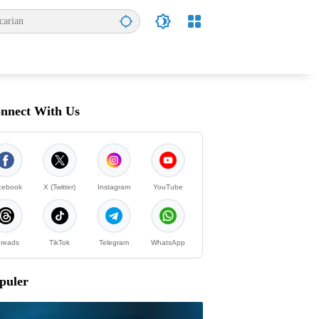
nnect With Us
cebook
X (Twitter)
Instagram
YouTube
reads
TikTok
Telegram
WhatsApp
puler