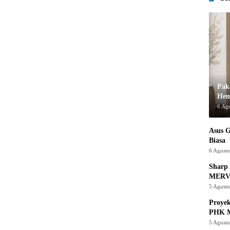
Pak
Hem
6 Ag
Asus 
Biasa
6 Agust
Sharp 
MERV
5 Agust
Proye
PHK M
5 Agust