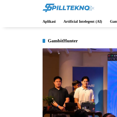
Langsung
ke
konten
Aplikasi
Artificial Intelegent (AI)
Gam
GambitHunter