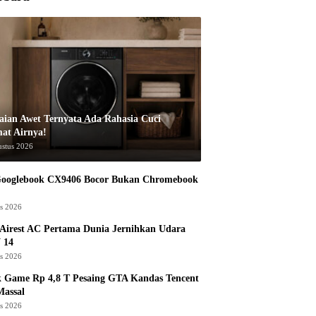
aian Awet Ternyata Ada Rahasia Cuci
at Airnya!
ustus 2026
Googlebook CX9406 Bocor Bukan Chromebook
us 2026
Airest AC Pertama Dunia Jernihkan Udara
 14
us 2026
k Game Rp 4,8 T Pesaing GTA Kandas Tencent
assal
us 2026