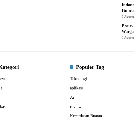
Indone
Gunca
5 Agust
Protes
Warga
5 Agust
Kategori
Populer Tag
iew
Teknologi
e
aplikasi
Ai
kasi
review
Kecerdasan Buatan