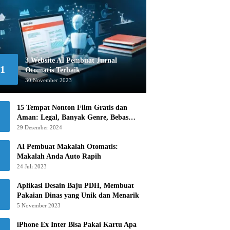
3 Website AI Pembuat Jurnal
1
Otomatis Terbaik
30 November 2023
15 Tempat Nonton Film Gratis dan
Aman: Legal, Banyak Genre, Bebas
Khawatir!
29 Desember 2024
AI Pembuat Makalah Otomatis:
Makalah Anda Auto Rapih
24 Juli 2023
Aplikasi Desain Baju PDH, Membuat
Pakaian Dinas yang Unik dan Menarik
5 November 2023
iPhone Ex Inter Bisa Pakai Kartu Apa