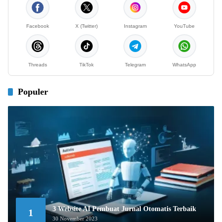
Facebook
X (Twitter)
Instagram
YouTube
Threads
TikTok
Telegram
WhatsApp
Populer
3 Website AI Pembuat Jurnal Otomatis Terbaik
1
30 November 2023