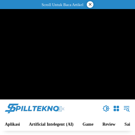
Langsung
×
Scroll Untuk Baca Artikel
ke
konten
Aplikasi
Artificial Intelegent (AI)
Game
Review
Sains