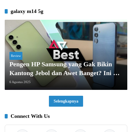
galaxy m14 5g
Review
Pengen HP Samsung yang Gak Bikin
Kantong Jebol dan Awet Banget? Ini 5
Pilihannya!
6 Agustus 2025
Selengkapnya
Connect With Us