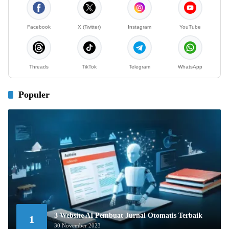
Facebook
X (Twitter)
Instagram
YouTube
Threads
TikTok
Telegram
WhatsApp
Populer
3 Website AI Pembuat Jurnal Otomatis Terbaik
1
30 November 2023