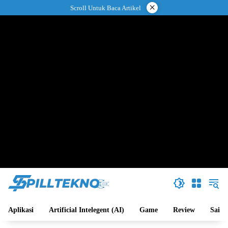
Langsung
×
Scroll Untuk Baca Artikel
ke
konten
Aplikasi
Artificial Intelegent (AI)
Game
Review
Sains