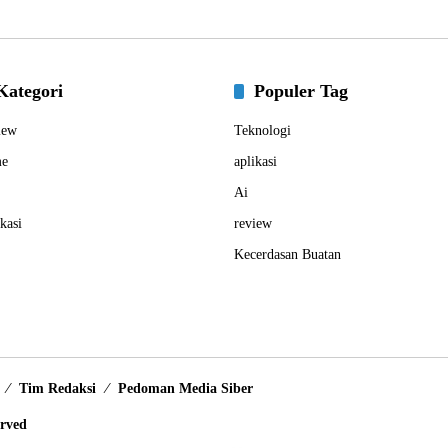
Kategori
Populer Tag
iew
Teknologi
e
aplikasi
Ai
kasi
review
Kecerdasan Buatan
Tim Redaksi
Pedoman Media Siber
erved