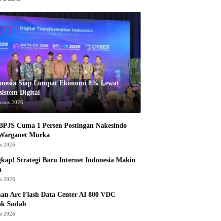
onesia Siap Lompat Ekonomi 8% Lewat
istem Digital
ustus 2026
BPJS Cuma 1 Persen Postingan Nakesindo
 Warganet Murka
us 2026
kap! Strategi Baru Internet Indonesia Makin
a
us 2026
an Arc Flash Data Center AI 800 VDC
ak Sudah
us 2026