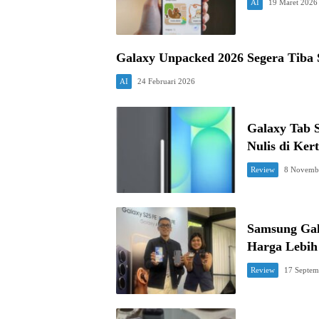
AI
19 Maret 2026
Galaxy Unpacked 2026 Segera Tiba S
AI
24 Februari 2026
Galaxy Tab S
Nulis di Kert
Review
8 Novemb
Samsung Gal
Harga Lebih
Review
17 Septem