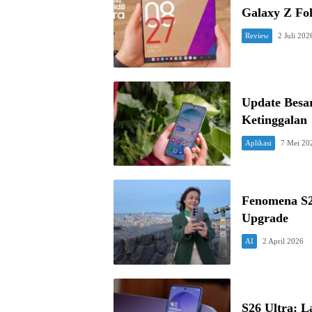
Galaxy Z Fol
Review
2 Juli 202
Update Besa
Ketinggalan
Aplikasi
7 Mei 20
Fenomena S2
Upgrade
AI
2 April 2026
S26 Ultra: L