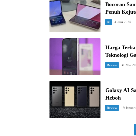
Bocoran Sam
Penuh Kejut
AI
4 Juni 2025
Harga Terba
Teknologi Ga
Review
31 Mei 2
Galaxy AI Sa
Heboh
Review
19 Januar