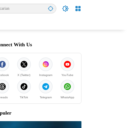
nnect With Us
cebook
X (Twitter)
Instagram
YouTube
reads
TikTok
Telegram
WhatsApp
puler