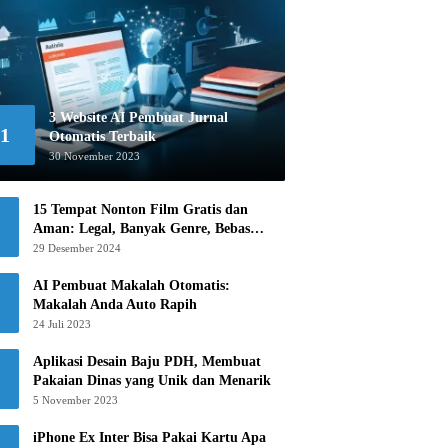
3 Website AI Pembuat Jurnal
1
Otomatis Terbaik
30 November 2023
15 Tempat Nonton Film Gratis dan
Aman: Legal, Banyak Genre, Bebas
Khawatir!
29 Desember 2024
AI Pembuat Makalah Otomatis:
Makalah Anda Auto Rapih
24 Juli 2023
Aplikasi Desain Baju PDH, Membuat
Pakaian Dinas yang Unik dan Menarik
5 November 2023
iPhone Ex Inter Bisa Pakai Kartu Apa