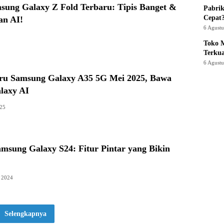
sung Galaxy Z Fold Terbaru: Tipis Banget &
Pabrik
Cepat
an AI!
6 Agust
Toko M
Terku
6 Agust
ru Samsung Galaxy A35 5G Mei 2025, Bawa
laxy AI
025
msung Galaxy S24: Fitur Pintar yang Bikin
i 2024
Selengkapnya