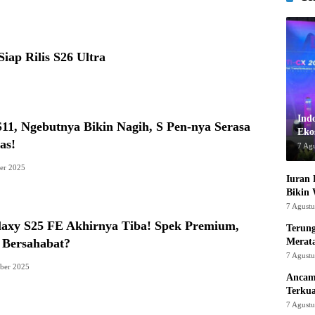
iap Rilis S26 Ultra
Ind
11, Ngebutnya Bikin Nagih, S Pen-nya Serasa
Ekos
as!
7 Ag
er 2025
Iuran 
Bikin
7 Agust
axy S25 FE Akhirnya Tiba! Spek Premium,
Terung
Merat
 Bersahabat?
7 Agust
ber 2025
Ancam
Terku
7 Agust