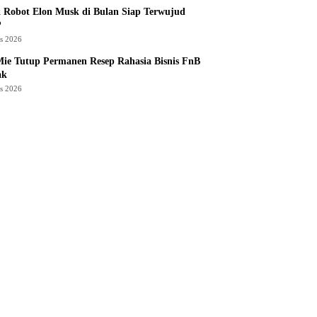
 Robot Elon Musk di Bulan Siap Terwujud
?
us 2026
ie Tutup Permanen Resep Rahasia Bisnis FnB
ak
us 2026