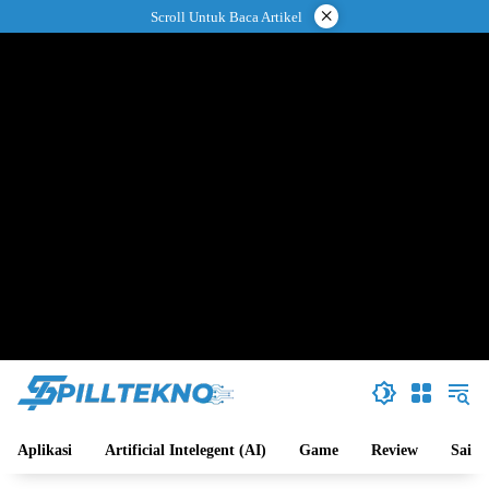
Langsung
×
Scroll Untuk Baca Artikel
ke
konten
Aplikasi
Artificial Intelegent (AI)
Game
Review
Sains