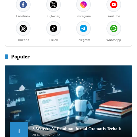
Facebook
X (Twitter)
Instagram
YouTube
Threads
TikTok
Telegram
WhatsApp
Populer
3 Website AI Pembuat Jurnal Otomatis Terbaik
1
30 November 2023