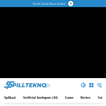
Langsung
×
Scroll Untuk Baca Artikel
ke
konten
Aplikasi
Artificial Intelegent (AI)
Game
Review
Sains