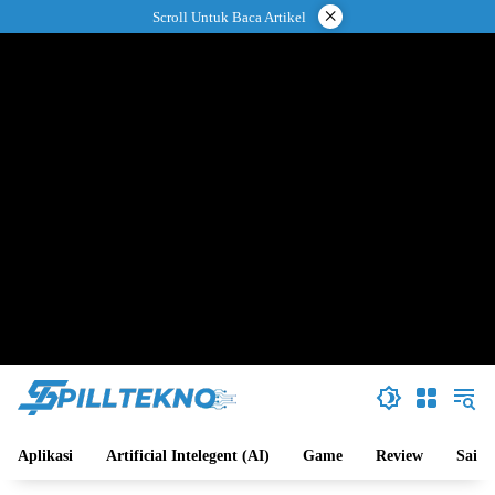
Langsung
×
Scroll Untuk Baca Artikel
ke
konten
Aplikasi
Artificial Intelegent (AI)
Game
Review
Sains