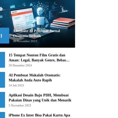
3 Website AI Pembuat Jurnal
1
Otomatis Terbaik
30 November 2023
15 Tempat Nonton Film Gratis dan
Aman: Legal, Banyak Genre, Bebas
Khawatir!
29 Desember 2024
AI Pembuat Makalah Otomatis:
Makalah Anda Auto Rapih
24 Juli 2023
Aplikasi Desain Baju PDH, Membuat
Pakaian Dinas yang Unik dan Menarik
5 November 2023
iPhone Ex Inter Bisa Pakai Kartu Apa