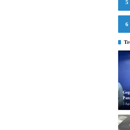
5
6
Tr
Geg
Pan
3 Ag