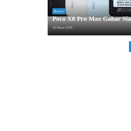
Review
Poco X8 Pro Max Gahar Si
18 Maret 2026