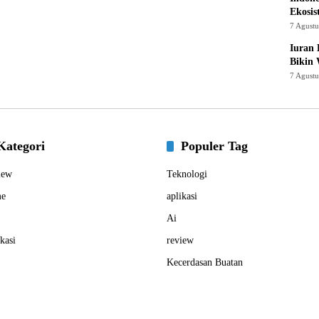
Ekosis
7 Agust
Iuran 
Bikin
7 Agust
Kategori
Populer Tag
iew
Teknologi
e
aplikasi
Ai
kasi
review
Kecerdasan Buatan