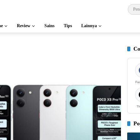
e
Review
Sains
Tips
Lainnya
Co
Fa
Th
Po