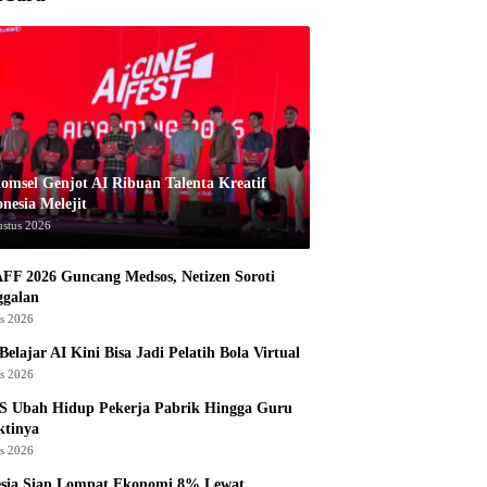
komsel Genjot AI Ribuan Talenta Kreatif
nesia Melejit
ustus 2026
AFF 2026 Guncang Medsos, Netizen Soroti
ggalan
us 2026
Belajar AI Kini Bisa Jadi Pelatih Bola Virtual
us 2026
S Ubah Hidup Pekerja Pabrik Hingga Guru
ktinya
us 2026
esia Siap Lompat Ekonomi 8% Lewat