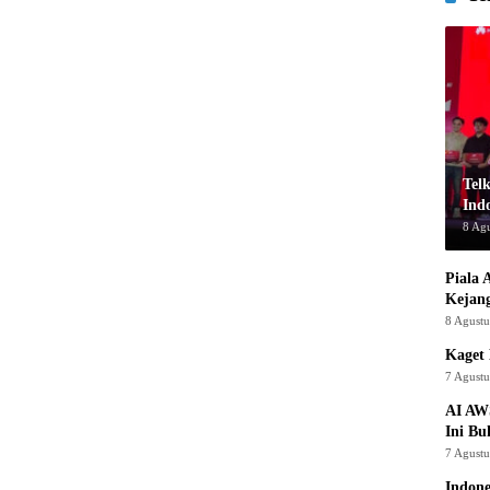
Tel
Indo
8 Ag
Piala 
Kejan
8 Agust
Kaget 
7 Agust
AI AW
Ini Bu
7 Agust
Indon