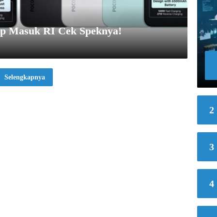
ap Masuk RI Cek Speknya!
Selengkapnya
2
3
4