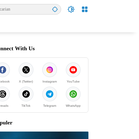
nnect With Us
cebook
X (Twitter)
Instagram
YouTube
reads
TikTok
Telegram
WhatsApp
puler