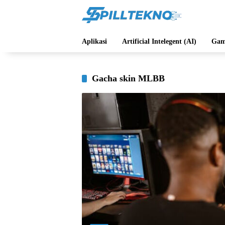
Langsung
ke
konten
Aplikasi
Artificial Intelegent (AI)
Gam
Gacha skin MLBB