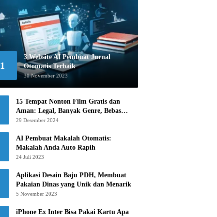
3 Website AI Pembuat Jurnal
1
Otomatis Terbaik
30 November 2023
15 Tempat Nonton Film Gratis dan
Aman: Legal, Banyak Genre, Bebas
Khawatir!
29 Desember 2024
AI Pembuat Makalah Otomatis:
Makalah Anda Auto Rapih
24 Juli 2023
Aplikasi Desain Baju PDH, Membuat
Pakaian Dinas yang Unik dan Menarik
5 November 2023
iPhone Ex Inter Bisa Pakai Kartu Apa