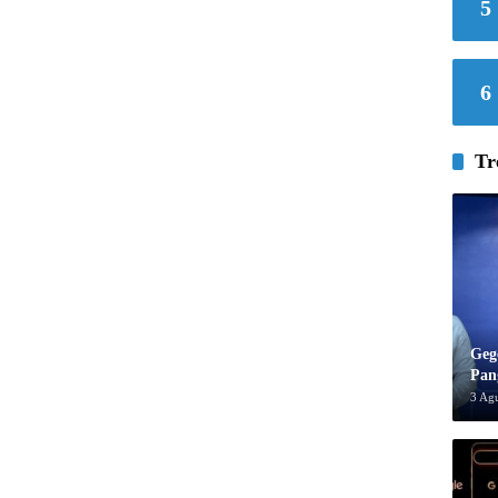
5
6
Tr
Geg
Pan
3 Ag