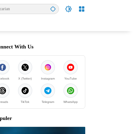
nnect With Us
cebook
X (Twitter)
Instagram
YouTube
reads
TikTok
Telegram
WhatsApp
puler