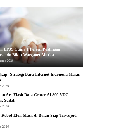
an BPJS Cuma 1 Persen Postingan
esindo Bikin Warganet Murka
ustus 2026
kap! Strategi Baru Internet Indonesia Makin
a
us 2026
an Arc Flash Data Center AI 800 VDC
ak Sudah
us 2026
 Robot Elon Musk di Bulan Siap Terwujud
?
us 2026