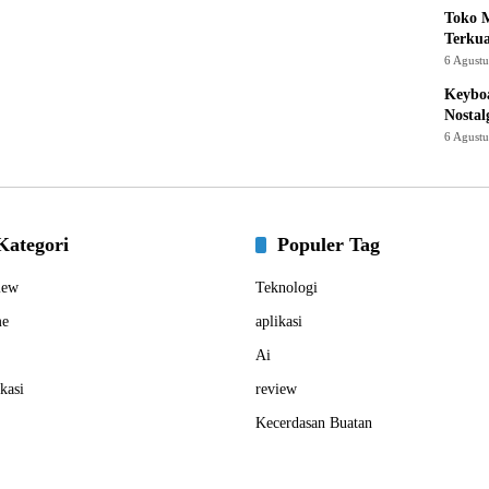
Toko M
Terku
6 Agust
Keyboa
Nostal
6 Agust
Kategori
Populer Tag
iew
Teknologi
e
aplikasi
Ai
kasi
review
Kecerdasan Buatan