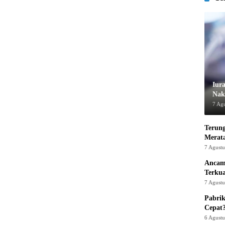
Iur
Nak
7 Ag
Terung
Merat
7 Agust
Ancam
Terku
7 Agust
Pabrik
Cepat
6 Agust