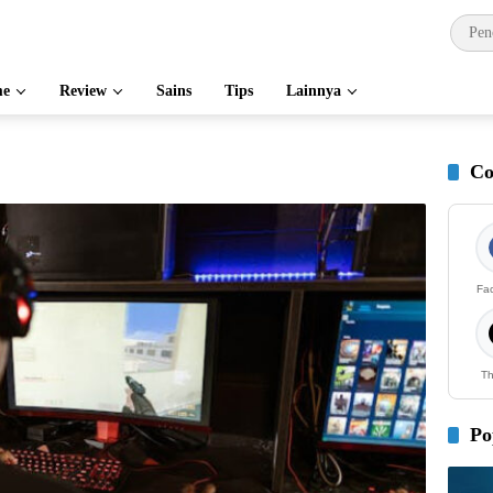
e
Review
Sains
Tips
Lainnya
Co
Fa
Th
Po