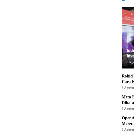
Ind
Inve
8 Ag
Rokid 
Cara 
8 Agust
Meta K
Dibata
8 Agust
OpenA
Mereta
8 Agust