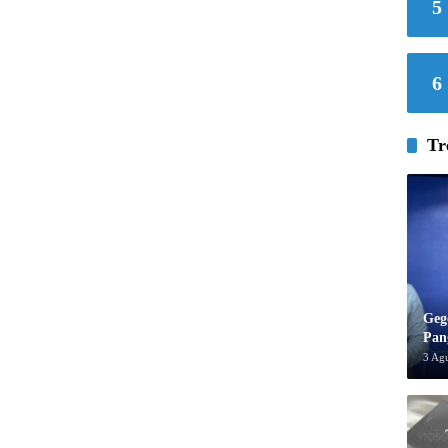
5
6
Tr
Geg
Pan
3 Ag