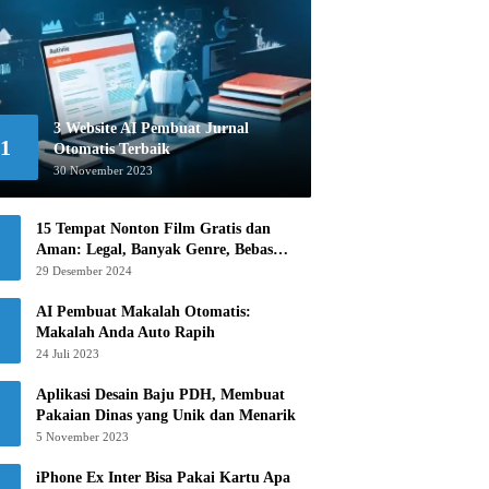
3 Website AI Pembuat Jurnal
1
Otomatis Terbaik
30 November 2023
15 Tempat Nonton Film Gratis dan
Aman: Legal, Banyak Genre, Bebas
Khawatir!
29 Desember 2024
AI Pembuat Makalah Otomatis:
Makalah Anda Auto Rapih
24 Juli 2023
Aplikasi Desain Baju PDH, Membuat
Pakaian Dinas yang Unik dan Menarik
5 November 2023
iPhone Ex Inter Bisa Pakai Kartu Apa