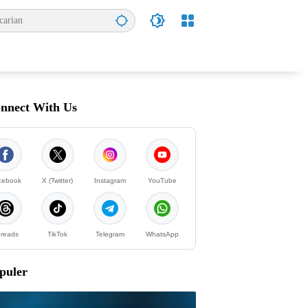
nnect With Us
cebook
X (Twitter)
Instagram
YouTube
reads
TikTok
Telegram
WhatsApp
puler