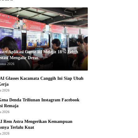
ustri Aplikasi Game RI Melejit 18% Lebih
stasi Mengalir Deras
ustus 2026
AI Glasses Kacamata Canggih Ini Siap Ubah
Kerja
us 2026
ena Denda Triliunan Instagram Facebook
si Remaja
us 2026
I Rem Astra Mengerikan Kemampuan
snya Terlalu Kuat
us 2026