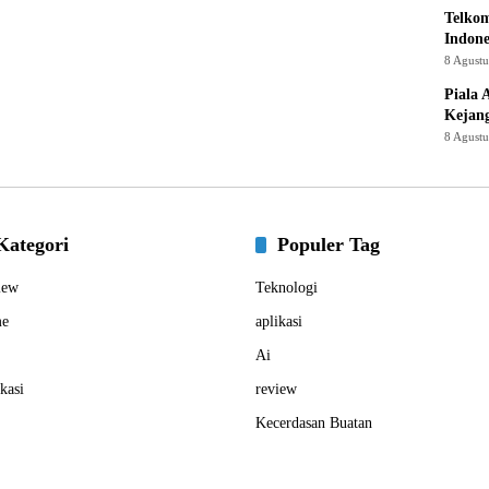
Telkom
Indone
8 Agust
Piala 
Kejan
8 Agust
Kategori
Populer Tag
iew
Teknologi
e
aplikasi
Ai
kasi
review
Kecerdasan Buatan