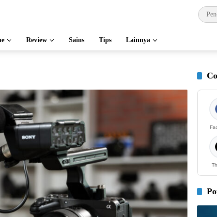
e
Review
Sains
Tips
Lainnya
Co
Fa
Th
Po