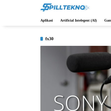
Langsung
ke
konten
Aplikasi
Artificial Intelegent (AI)
Gam
fx30