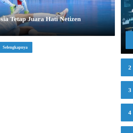
esia Tetap Juara Hati Netizen
Selengkapnya
2
3
4