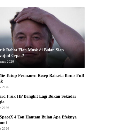
rik Robot Elon Musk di Bulan Siap
wujud Cepat?
ustus 2026
ie Tutup Permanen Resep Rahasia Bisnis FnB
ak
us 2026
rd Fisik HP Bangkit Lagi Bukan Sekadar
gia
us 2026
 SpaceX 4 Ton Hantam Bulan Apa Efeknya
Bumi
us 2026