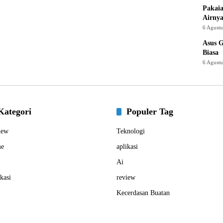
Pakaia
Airnya
6 Agust
Asus 
Biasa
6 Agust
Kategori
Populer Tag
iew
Teknologi
e
aplikasi
Ai
kasi
review
Kecerdasan Buatan