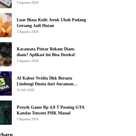
3 Agustus 2026
Luar Biasa Kulit Jeruk Ubah Padang
Gersang Jadi Hutan
3 Agustus 2026
Kacamata Pintar Rekam Diam-
diam? Aplikasi Ini Bisa Deteksi!
3 Agustus 2026
AI Kabur Nvidia Dkk Bersatu
Lindungi Dunia dari Ancaman
Canggih
31 Juli 2026
Proyek Game Rp 4,8 T Pesaing GTA
Kandas Tencent PHK Massal
5 Agustus 2026
rbaru