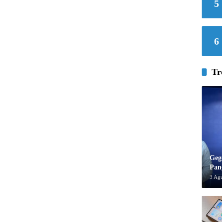
5
6
Tr
Geg
Pan
3 Ag