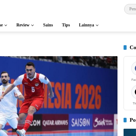
e
Review
Sains
Tips
Lainnya
Co
Fa
Th
Po