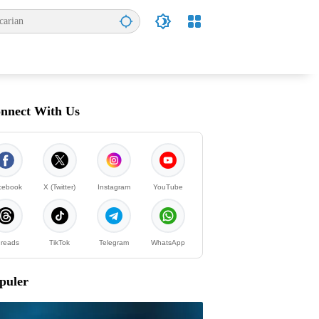
nnect With Us
cebook
X (Twitter)
Instagram
YouTube
reads
TikTok
Telegram
WhatsApp
puler