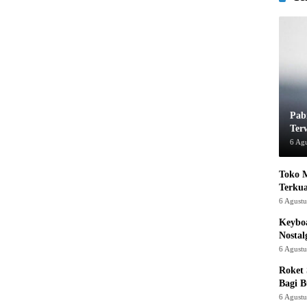
Pab
Ter
6 Ag
Toko M
Terku
6 Agust
Keyboa
Nostal
6 Agust
Roket
Bagi 
6 Agust