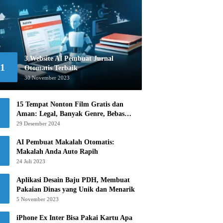
3 Website AI Pembuat Jurnal
1
Otomatis Terbaik
30 November 2023
15 Tempat Nonton Film Gratis dan
Aman: Legal, Banyak Genre, Bebas
Khawatir!
29 Desember 2024
AI Pembuat Makalah Otomatis:
Makalah Anda Auto Rapih
24 Juli 2023
Aplikasi Desain Baju PDH, Membuat
Pakaian Dinas yang Unik dan Menarik
5 November 2023
iPhone Ex Inter Bisa Pakai Kartu Apa