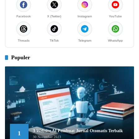
Facebook
X (Twitter)
Instagram
YouTube
Threads
TikTok
Telegram
WhatsApp
Populer
3 Website AI Pembuat Jurnal Otomatis Terbaik
1
30 November 2023