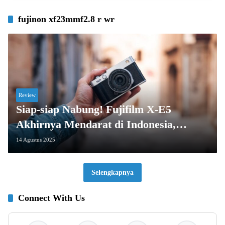
fujinon xf23mmf2.8 r wr
Review
Siap-siap Nabung! Fujifilm X-E5
Akhirnya Mendarat di Indonesia,
Harganya Bikin Penasaran!
14 Agustus 2025
Selengkapnya
Connect With Us