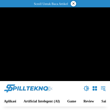
Langsung
×
Scroll Untuk Baca Artikel
ke
konten
Aplikasi
Artificial Intelegent (AI)
Game
Review
Sains