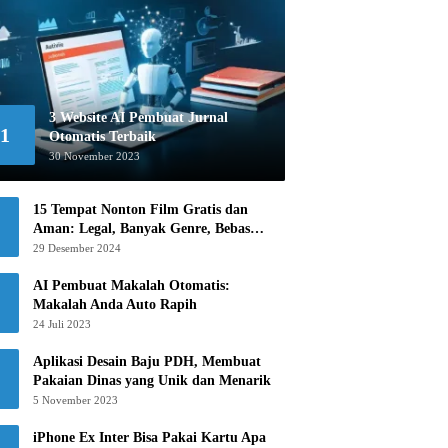
3 Website AI Pembuat Jurnal
1
Otomatis Terbaik
30 November 2023
15 Tempat Nonton Film Gratis dan
Aman: Legal, Banyak Genre, Bebas
Khawatir!
29 Desember 2024
AI Pembuat Makalah Otomatis:
Makalah Anda Auto Rapih
24 Juli 2023
Aplikasi Desain Baju PDH, Membuat
Pakaian Dinas yang Unik dan Menarik
5 November 2023
iPhone Ex Inter Bisa Pakai Kartu Apa