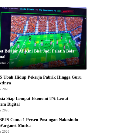
t Belajar AI Kini Bisa Jadi Pelatih Bola
ual
ustus 2026
S Ubah Hidup Pekerja Pabrik Hingga Guru
ktinya
us 2026
esia Siap Lompat Ekonomi 8% Lewat
tem Digital
us 2026
BPJS Cuma 1 Persen Postingan Nakesindo
 Warganet Murka
us 2026