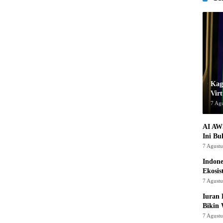
Kage
Virt
7 Ag
AI AW
Ini Bu
7 Agust
Indon
Ekosis
7 Agust
Iuran 
Bikin
7 Agust