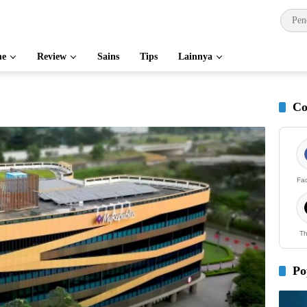
e
Review
Sains
Tips
Lainnya
Co
Fa
Th
Po