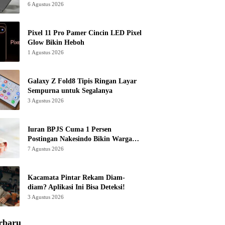
6 Agustus 2026
Pixel 11 Pro Pamer Cincin LED Pixel
Glow Bikin Heboh
1 Agustus 2026
Galaxy Z Fold8 Tipis Ringan Layar
Sempurna untuk Segalanya
3 Agustus 2026
Iuran BPJS Cuma 1 Persen
Postingan Nakesindo Bikin Warganet
Murka
7 Agustus 2026
Kacamata Pintar Rekam Diam-
diam? Aplikasi Ini Bisa Deteksi!
3 Agustus 2026
rbaru