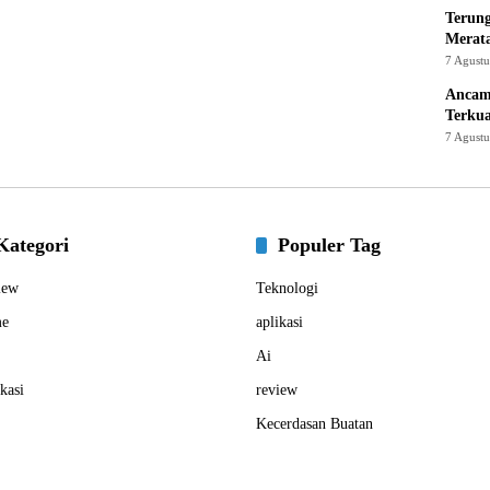
Terung
Merat
7 Agust
Ancam
Terku
7 Agust
Kategori
Populer Tag
iew
Teknologi
e
aplikasi
Ai
kasi
review
Kecerdasan Buatan