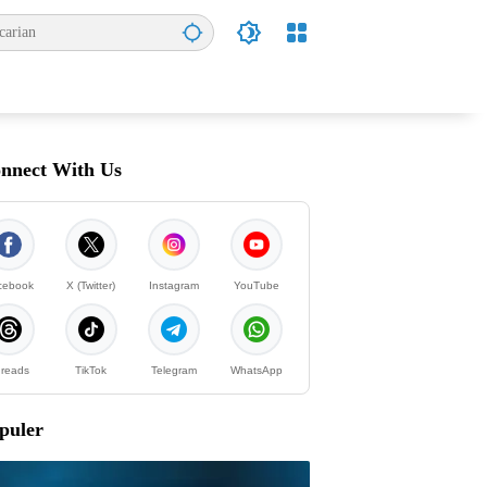
nnect With Us
cebook
X (Twitter)
Instagram
YouTube
reads
TikTok
Telegram
WhatsApp
puler