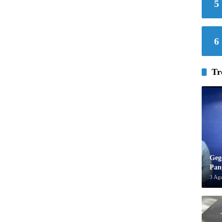
5
6
Tr
Geg
Pan
3 Ag