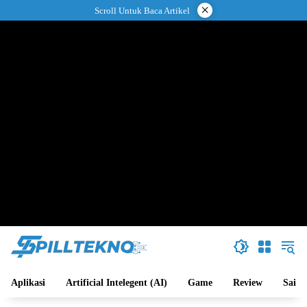
Langsung
×
Scroll Untuk Baca Artikel
ke
konten
Aplikasi
Artificial Intelegent (AI)
Game
Review
Sains