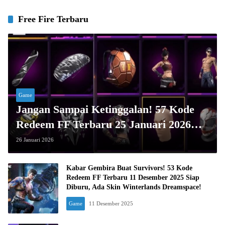
Free Fire Terbaru
Game
Jangan Sampai Ketinggalan! 57 Kode
Redeem FF Terbaru 25 Januari 2026
Berhadiah Skin Tinju Jujutsu & Scar
26 Januari 2026
Shadow
Kabar Gembira Buat Survivors! 53 Kode
Redeem FF Terbaru 11 Desember 2025 Siap
Diburu, Ada Skin Winterlands Dreamspace!
Game
11 Desember 2025