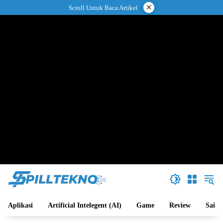
Langsung
×
Scroll Untuk Baca Artikel
ke
konten
Aplikasi
Artificial Intelegent (AI)
Game
Review
Sains