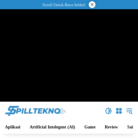
Langsung
×
Scroll Untuk Baca Artikel
ke
konten
Aplikasi
Artificial Intelegent (AI)
Game
Review
Sains