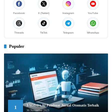
Facebook
X (Twitter)
Instagram
YouTube
Threads
TikTok
Telegram
WhatsApp
Populer
3 Website AI Pembuat Jurnal Otomatis Terbaik
1
30 November 2023