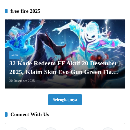
free fire 2025
Game
32 Kode Redeem FF Aktif 20 Desember
2025, Klaim Skin Evo Gun Green Flame
Draco Gratis!
20 Desember 2025
Selengkapnya
Connect With Us