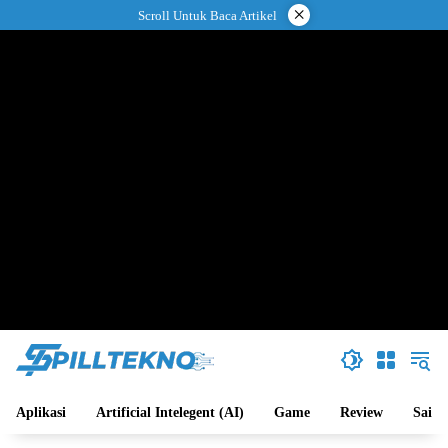
Langsung
×
Scroll Untuk Baca Artikel
ke
konten
Aplikasi
Artificial Intelegent (AI)
Game
Review
Sains