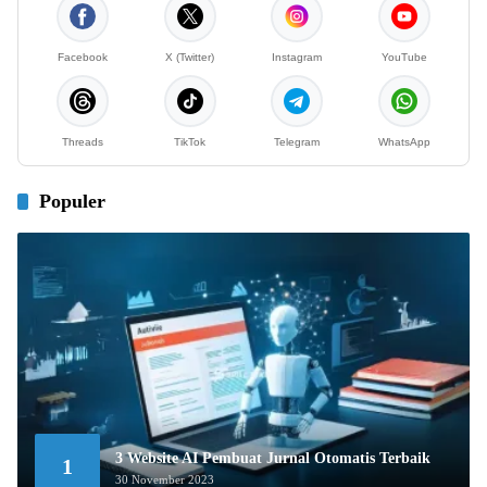
Facebook
X (Twitter)
Instagram
YouTube
Threads
TikTok
Telegram
WhatsApp
Populer
3 Website AI Pembuat Jurnal Otomatis Terbaik
1
30 November 2023