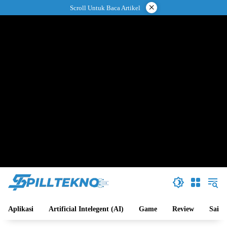
Langsung
×
Scroll Untuk Baca Artikel
ke
konten
Aplikasi
Artificial Intelegent (AI)
Game
Review
Sains