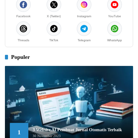
Facebook
X (Twitter)
Instagram
YouTube
Threads
TikTok
Telegram
WhatsApp
Populer
3 Website AI Pembuat Jurnal Otomatis Terbaik
1
30 November 2023