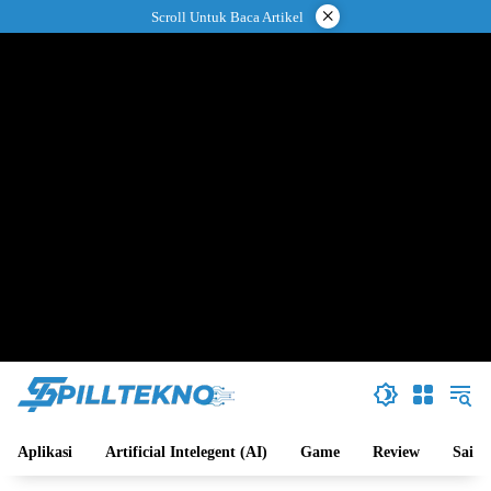
Langsung
×
Scroll Untuk Baca Artikel
ke
konten
Aplikasi
Artificial Intelegent (AI)
Game
Review
Sains