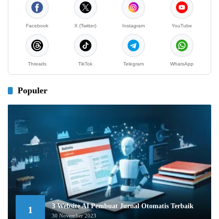
Facebook
X (Twitter)
Instagram
YouTube
Threads
TikTok
Telegram
WhatsApp
Populer
3 Website AI Pembuat Jurnal Otomatis Terbaik
1
30 November 2023