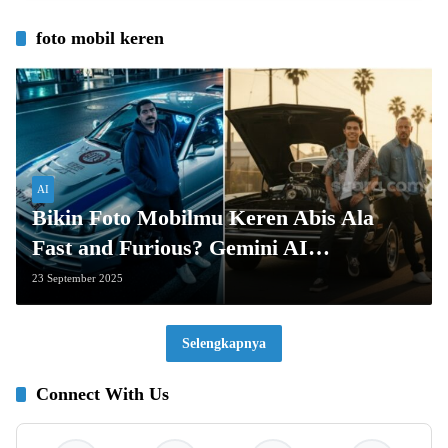
foto mobil keren
AI
Bikin Foto Mobilmu Keren Abis Ala
Fast and Furious? Gemini AI
Jawabannya!
23 September 2025
Selengkapnya
Connect With Us