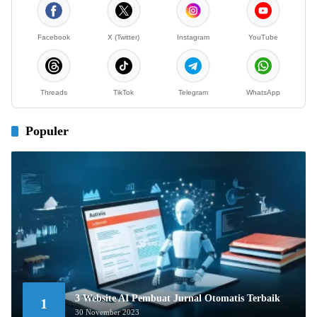
Facebook
X (Twitter)
Instagram
YouTube
Threads
TikTok
Telegram
WhatsApp
Populer
3 Website AI Pembuat Jurnal Otomatis Terbaik
1
30 November 2023