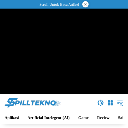
Langsung
×
Scroll Untuk Baca Artikel
ke
konten
Aplikasi
Artificial Intelegent (AI)
Game
Review
Sains