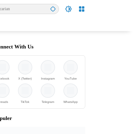
nnect With Us
cebook
X (Twitter)
Instagram
YouTube
reads
TikTok
Telegram
WhatsApp
puler