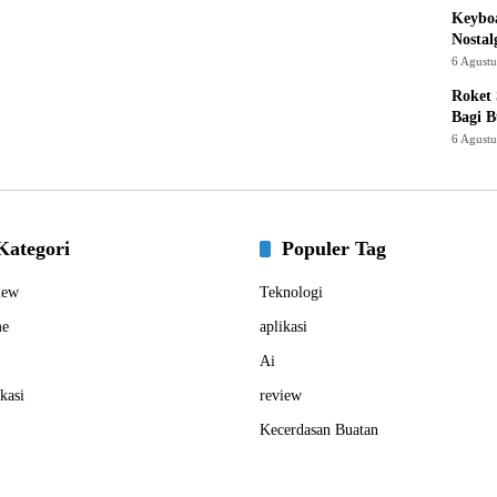
Keyboa
Nostal
6 Agust
Roket
Bagi 
6 Agust
Kategori
Populer Tag
iew
Teknologi
e
aplikasi
Ai
kasi
review
Kecerdasan Buatan