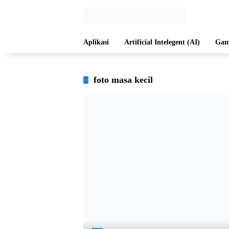
Langsung
ke
konten
Aplikasi
Artificial Intelegent (AI)
Gam
foto masa kecil