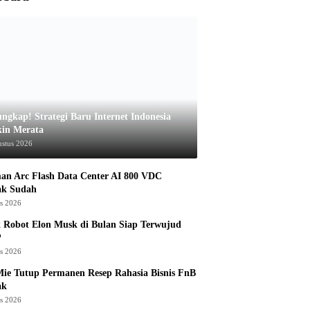
ungkap! Strategi Baru Internet Indonesia
in Merata
ustus 2026
an Arc Flash Data Center AI 800 VDC
ak Sudah
us 2026
 Robot Elon Musk di Bulan Siap Terwujud
?
us 2026
ie Tutup Permanen Resep Rahasia Bisnis FnB
ak
us 2026