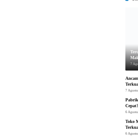
Ter
Mak
7 Ag
Ancam
Terku
7 Agust
Pabrik
Cepat
6 Agust
Toko M
Terku
6 Agust