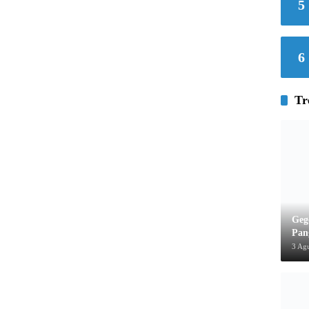
5
6
Tr
Geg
Pan
3 Ag