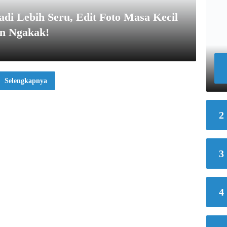
adi Lebih Seru, Edit Foto Masa Kecil
in Ngakak!
Selengkapnya
2
3
4