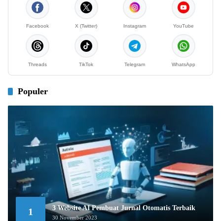
Facebook
X (Twitter)
Instagram
YouTube
Threads
TikTok
Telegram
WhatsApp
Populer
3 Website AI Pembuat Jurnal Otomatis Terbaik
1
30 November 2023