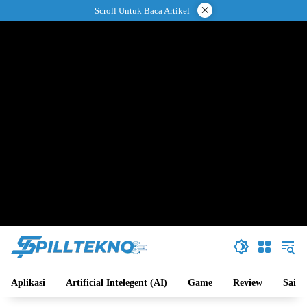
Langsung
×
Scroll Untuk Baca Artikel
ke
konten
Aplikasi
Artificial Intelegent (AI)
Game
Review
Sains