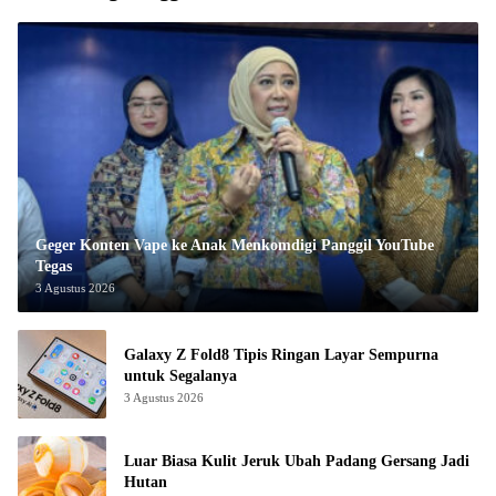
Geger Konten Vape ke Anak Menkomdigi Panggil YouTube
Tegas
3 Agustus 2026
Galaxy Z Fold8 Tipis Ringan Layar Sempurna
untuk Segalanya
3 Agustus 2026
Luar Biasa Kulit Jeruk Ubah Padang Gersang Jadi
Hutan