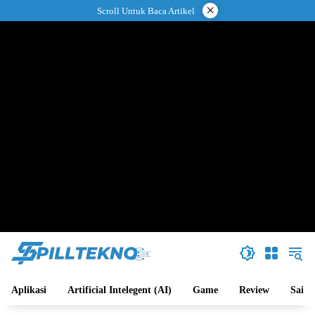
Langsung
×
Scroll Untuk Baca Artikel
ke
konten
Aplikasi
Artificial Intelegent (AI)
Game
Review
Sains