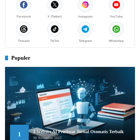
Facebook
X (Twitter)
Instagram
YouTube
Threads
TikTok
Telegram
WhatsApp
Populer
3 Website AI Pembuat Jurnal Otomatis Terbaik
1
30 November 2023