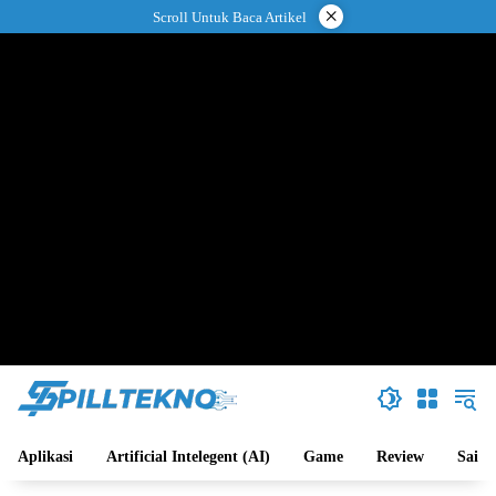
Langsung
×
Scroll Untuk Baca Artikel
ke
konten
Aplikasi
Artificial Intelegent (AI)
Game
Review
Sains