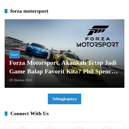
forza motorsport
Game
Forza Motorsport, Akankah Tetap Jadi
Game Balap Favorit Kita? Phil Spencer
Angkat Bicara!
28 Oktober 2025
Selengkapnya
Connect With Us