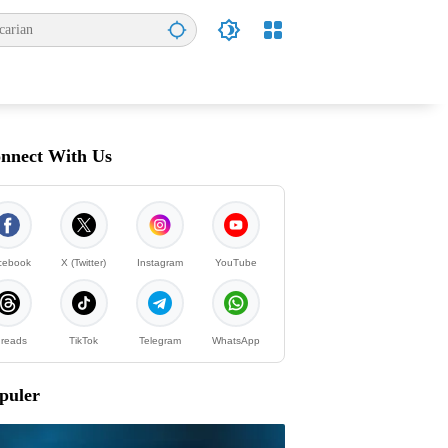
nnect With Us
cebook
X (Twitter)
Instagram
YouTube
reads
TikTok
Telegram
WhatsApp
puler