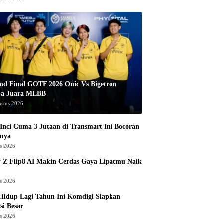
nd Final GOTF 2026 Onic Vs Bigetron
pa Juara MLBB
ustus 2026
Inci Cuma 3 Jutaan di Transmart Ini Bocoran
nya
us 2026
 Z Flip8 AI Makin Cerdas Gaya Lipatmu Naik
us 2026
Hidup Lagi Tahun Ini Komdigi Siapkan
si Besar
us 2026