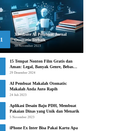
3 Website AI Pembuat Jurnal
1
Otomatis Terbaik
30 November 2023
15 Tempat Nonton Film Gratis dan
Aman: Legal, Banyak Genre, Bebas
Khawatir!
29 Desember 2024
AI Pembuat Makalah Otomatis:
Makalah Anda Auto Rapih
24 Juli 2023
Aplikasi Desain Baju PDH, Membuat
Pakaian Dinas yang Unik dan Menarik
5 November 2023
iPhone Ex Inter Bisa Pakai Kartu Apa