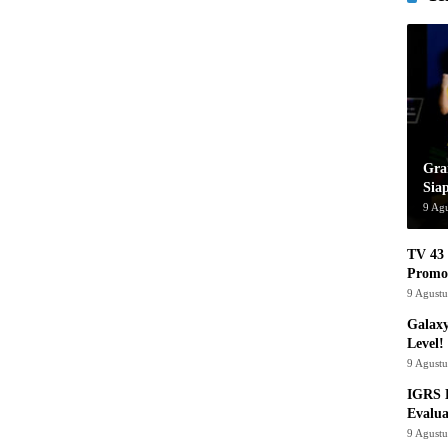
Gra
Sia
9 Ag
TV 43 
Promo
9 Agust
Galaxy
Level!
9 Agust
IGRS 
Evalua
9 Agust