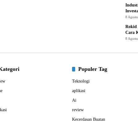
Indust
Invest
8 Agust
Rokid 
Cara 
8 Agust
Kategori
Populer Tag
iew
Teknologi
e
aplikasi
Ai
kasi
review
Kecerdasan Buatan