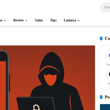
e
Review
Sains
Tips
Lainnya
Co
Fa
Th
Po