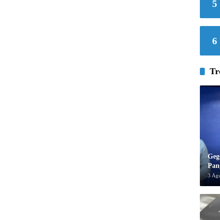
5
6
Tr
Geg
Pan
3 Ag