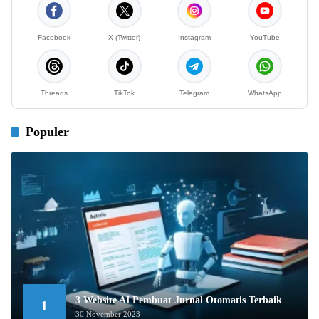
Facebook
X (Twitter)
Instagram
YouTube
Threads
TikTok
Telegram
WhatsApp
Populer
3 Website AI Pembuat Jurnal Otomatis Terbaik
1
30 November 2023