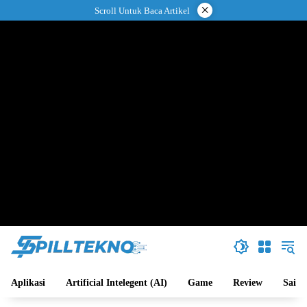
Langsung
×
Scroll Untuk Baca Artikel
ke
konten
Aplikasi
Artificial Intelegent (AI)
Game
Review
Sains