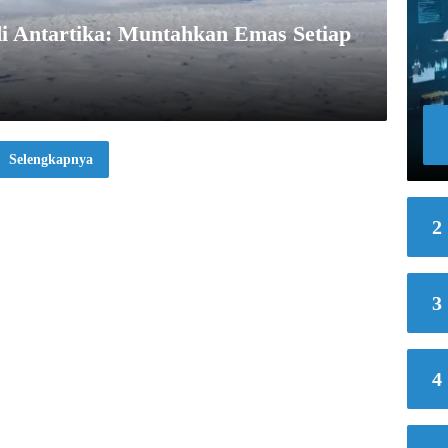
 Antartika: Muntahkan Emas Setiap
Selengkapnya
2
3
4