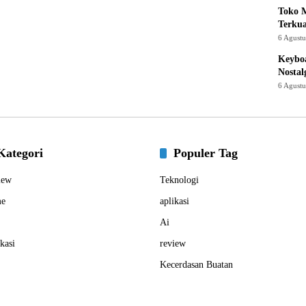
Toko M
Terku
6 Agust
Keyboa
Nostal
6 Agust
Kategori
Populer Tag
iew
Teknologi
e
aplikasi
Ai
kasi
review
Kecerdasan Buatan