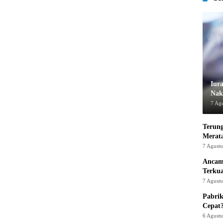
Iur
Nak
7 Ag
Terung
Merat
7 Agust
Ancam
Terku
7 Agust
Pabrik
Cepat
6 Agust