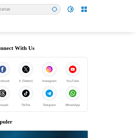
nnect With Us
cebook
X (Twitter)
Instagram
YouTube
reads
TikTok
Telegram
WhatsApp
puler