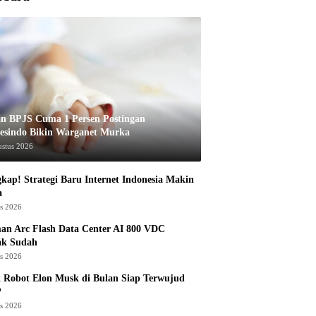
an BPJS Cuma 1 Persen Postingan
esindo Bikin Warganet Murka
ustus 2026
kap! Strategi Baru Internet Indonesia Makin
a
us 2026
an Arc Flash Data Center AI 800 VDC
ak Sudah
us 2026
 Robot Elon Musk di Bulan Siap Terwujud
?
us 2026