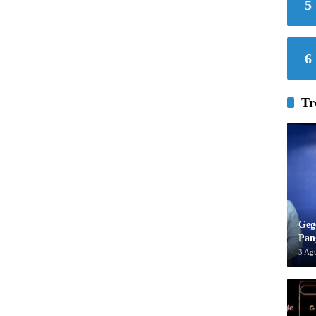
5
6
Tr
Geg
Pan
3 Ag