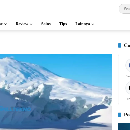
e
Review
Sains
Tips
Lainnya
Co
Fa
Th
Po