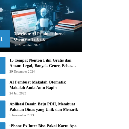
3 Website AI Pembuat Jurnal
1
Otomatis Terbaik
30 November 2023
15 Tempat Nonton Film Gratis dan
Aman: Legal, Banyak Genre, Bebas
Khawatir!
29 Desember 2024
AI Pembuat Makalah Otomatis:
Makalah Anda Auto Rapih
24 Juli 2023
Aplikasi Desain Baju PDH, Membuat
Pakaian Dinas yang Unik dan Menarik
5 November 2023
iPhone Ex Inter Bisa Pakai Kartu Apa