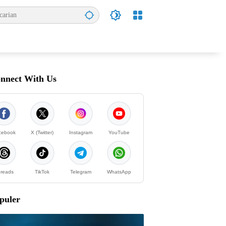
nnect With Us
cebook
X (Twitter)
Instagram
YouTube
reads
TikTok
Telegram
WhatsApp
puler