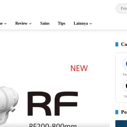
e
Review
Sains
Tips
Lainnya
Co
Fa
Th
Po