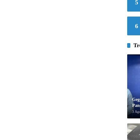
5
6
Tr
Geg
Pan
3 Ag