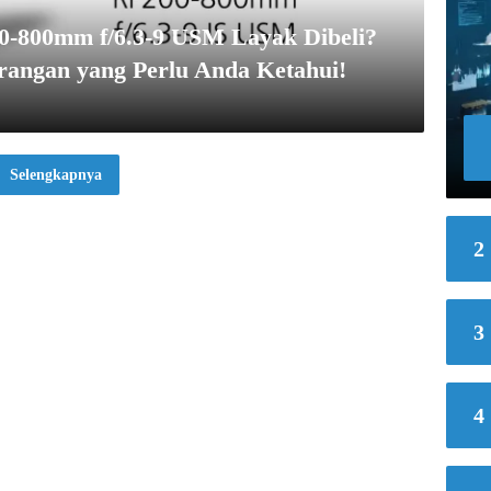
-800mm f/6.3-9 USM Layak Dibeli?
rangan yang Perlu Anda Ketahui!
Selengkapnya
2
3
4