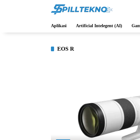
Langsung
ke
konten
Aplikasi
Artificial Intelegent (AI)
Gam
EOS R