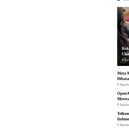
Rok
Uba
8 Ag
Meta K
Dibata
8 Agust
OpenA
Mereta
8 Agust
Telkom
Indone
8 Agust