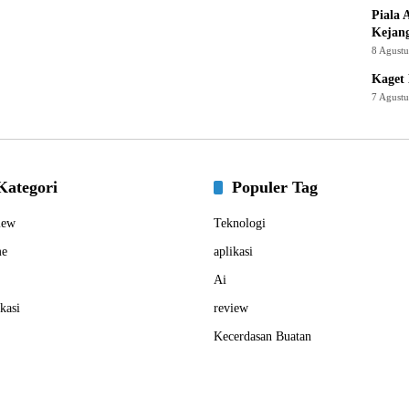
Piala 
Kejan
8 Agust
Kaget 
7 Agust
Kategori
Populer Tag
iew
Teknologi
e
aplikasi
Ai
kasi
review
Kecerdasan Buatan