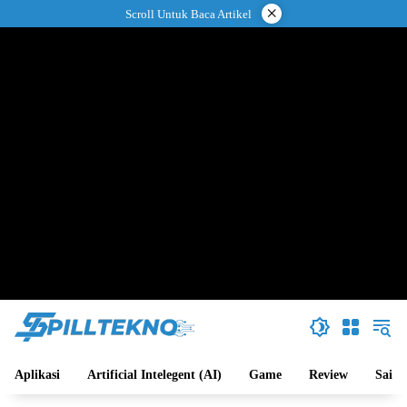
Langsung
×
Scroll Untuk Baca Artikel
ke
konten
Aplikasi
Artificial Intelegent (AI)
Game
Review
Sains