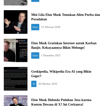
Misi Gila Elon Musk Temukan Alien Purba dan
Peradaban
Sains
21 Februari 2026
Elon Musk Gratiskan Internet untuk Korban
Banjir, Kekayaannya Bikin Melongo!
Sains
1 Desember 2025
Grokipedia, Wikipedia Era AI yang Bikin
Geger?
AI
30 Oktober 2025
Elon Musk Didenda Puluhan Juta karena
Konten Dewasa di X? Ini Ceritanya!