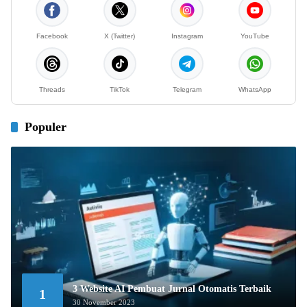
Facebook
X (Twitter)
Instagram
YouTube
Threads
TikTok
Telegram
WhatsApp
Populer
3 Website AI Pembuat Jurnal Otomatis Terbaik
1
30 November 2023