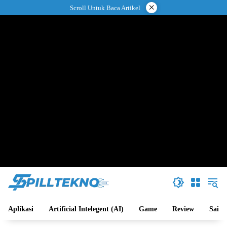
Langsung
×
Scroll Untuk Baca Artikel
ke
konten
Aplikasi
Artificial Intelegent (AI)
Game
Review
Sains