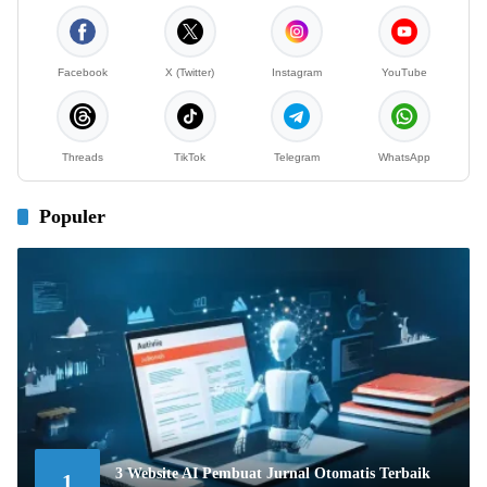
Facebook
X (Twitter)
Instagram
YouTube
Threads
TikTok
Telegram
WhatsApp
Populer
3 Website AI Pembuat Jurnal Otomatis Terbaik
1