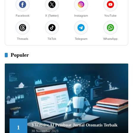
Facebook
X (Twitter)
Instagram
YouTube
Threads
TikTok
Telegram
WhatsApp
Populer
3 Website AI Pembuat Jurnal Otomatis Terbaik
1
30 November 2023