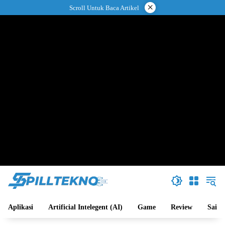
Langsung
×
Scroll Untuk Baca Artikel
ke
konten
Aplikasi
Artificial Intelegent (AI)
Game
Review
Sains