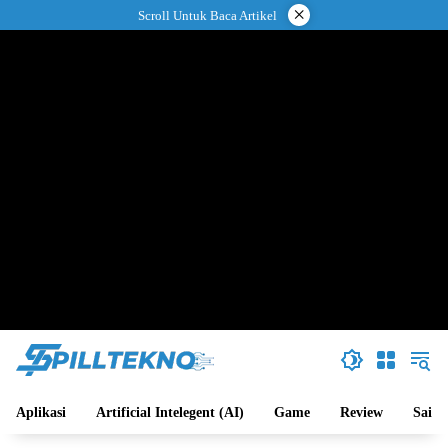
Langsung
×
Scroll Untuk Baca Artikel
ke
konten
Aplikasi
Artificial Intelegent (AI)
Game
Review
Sains