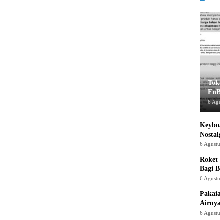
Tok
FnB
6 Ag
Keyboa
Nostal
6 Agust
Roket
Bagi 
6 Agust
Pakaia
Airnya
6 Agust