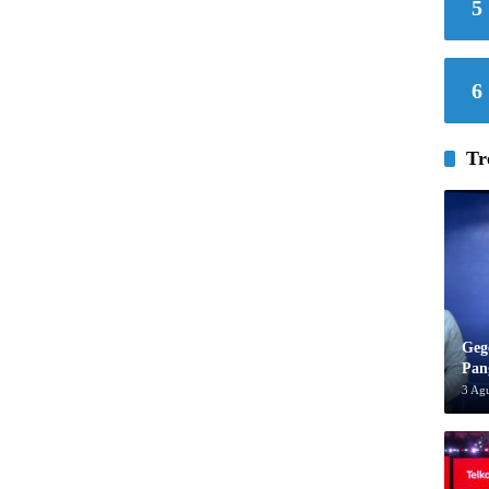
5
6
Tr
Geg
Pan
3 Ag