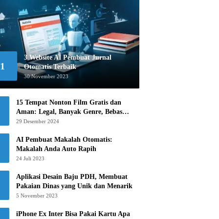
3 Website AI Pembuat Jurnal
1
Otomatis Terbaik
30 November 2023
15 Tempat Nonton Film Gratis dan
Aman: Legal, Banyak Genre, Bebas
Khawatir!
29 Desember 2024
AI Pembuat Makalah Otomatis:
Makalah Anda Auto Rapih
24 Juli 2023
Aplikasi Desain Baju PDH, Membuat
Pakaian Dinas yang Unik dan Menarik
5 November 2023
iPhone Ex Inter Bisa Pakai Kartu Apa