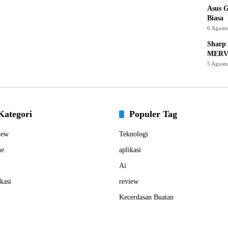
Asus 
Biasa
6 Agust
Sharp 
MERV
5 Agust
Kategori
Populer Tag
iew
Teknologi
e
aplikasi
Ai
kasi
review
Kecerdasan Buatan