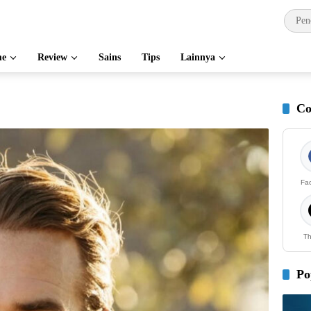
e
Review
Sains
Tips
Lainnya
Co
Fa
Th
Po