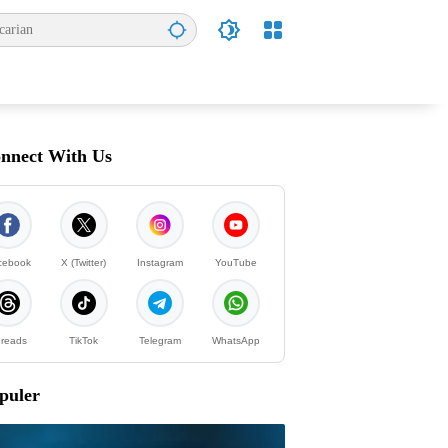
nnect With Us
cebook
X (Twitter)
Instagram
YouTube
reads
TikTok
Telegram
WhatsApp
puler