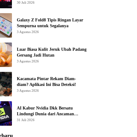
30 Juli 2026
Galaxy Z Fold8 Tipis Ringan Layar
Sempurna untuk Segalanya
3 Agustus 2026
Luar Biasa Kulit Jeruk Ubah Padang
Gersang Jadi Hutan
3 Agustus 2026
Kacamata Pintar Rekam Diam-
diam? Aplikasi Ini Bisa Deteksi!
3 Agustus 2026
AI Kabur Nvidia Dkk Bersatu
Lindungi Dunia dari Ancaman
Canggih
31 Juli 2026
rbaru