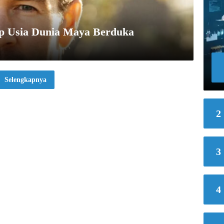
p Usia Dunia Maya Berduka
Selengkapnya
2
3
4