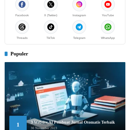
Facebook
X (Twitter)
Instagram
YouTube
Threads
TikTok
Telegram
WhatsApp
Populer
3 Website AI Pembuat Jurnal Otomatis Terbaik
1
30 November 2023