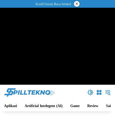
Langsung
×
Scroll Untuk Baca Artikel
ke
konten
Aplikasi
Artificial Intelegent (AI)
Game
Review
Sains