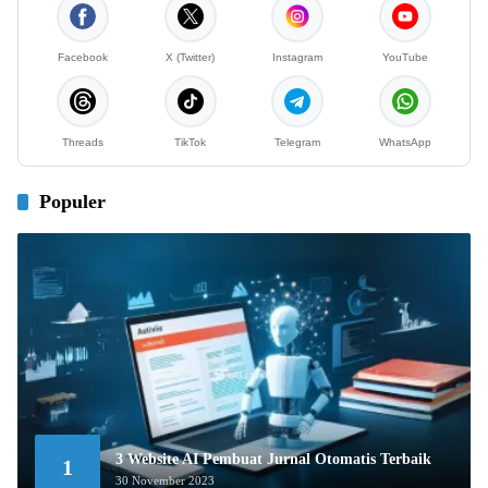
Facebook
X (Twitter)
Instagram
YouTube
Threads
TikTok
Telegram
WhatsApp
Populer
3 Website AI Pembuat Jurnal Otomatis Terbaik
1
30 November 2023