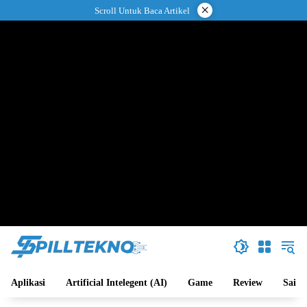
Langsung
×
Scroll Untuk Baca Artikel
ke
konten
Aplikasi
Artificial Intelegent (AI)
Game
Review
Sains