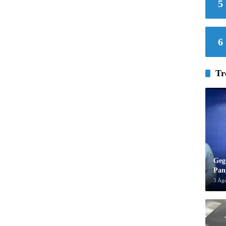
5
6
Tr
Geg
Pan
3 Ag