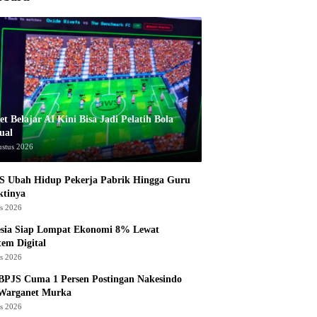
t Belajar AI Kini Bisa Jadi Pelatih Bola
ual
ustus 2026
S Ubah Hidup Pekerja Pabrik Hingga Guru
ktinya
us 2026
esia Siap Lompat Ekonomi 8% Lewat
tem Digital
us 2026
BPJS Cuma 1 Persen Postingan Nakesindo
 Warganet Murka
us 2026