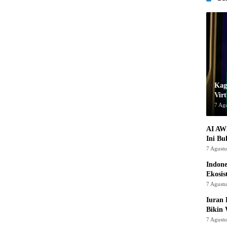
Kage
Virt
7 Ag
AI AW
Ini Bu
7 Agust
Indon
Ekosis
7 Agust
Iuran 
Bikin
7 Agust