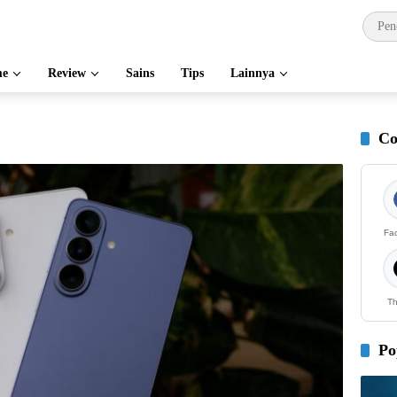
e
Review
Sains
Tips
Lainnya
Co
Fa
Th
Po