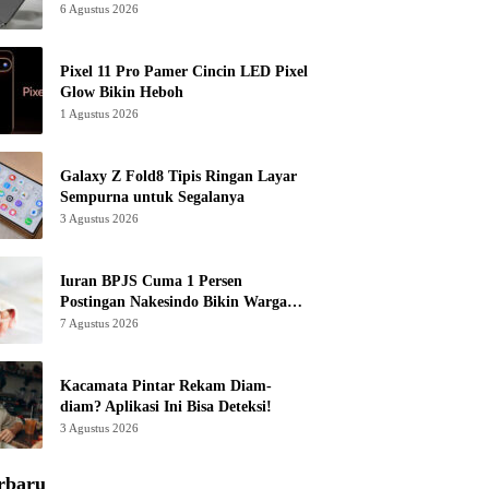
6 Agustus 2026
Pixel 11 Pro Pamer Cincin LED Pixel
Glow Bikin Heboh
1 Agustus 2026
Galaxy Z Fold8 Tipis Ringan Layar
Sempurna untuk Segalanya
3 Agustus 2026
Iuran BPJS Cuma 1 Persen
Postingan Nakesindo Bikin Warganet
Murka
7 Agustus 2026
Kacamata Pintar Rekam Diam-
diam? Aplikasi Ini Bisa Deteksi!
3 Agustus 2026
rbaru