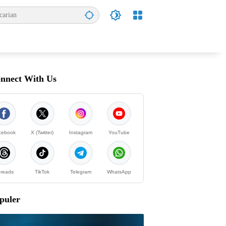
nnect With Us
cebook
X (Twitter)
Instagram
YouTube
reads
TikTok
Telegram
WhatsApp
puler