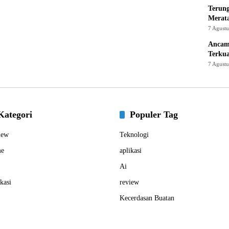
Terung
Merat
7 Agust
Ancam
Terku
7 Agust
Kategori
Populer Tag
iew
Teknologi
e
aplikasi
Ai
kasi
review
Kecerdasan Buatan