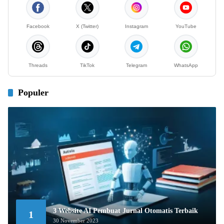
Facebook
X (Twitter)
Instagram
YouTube
Threads
TikTok
Telegram
WhatsApp
Populer
3 Website AI Pembuat Jurnal Otomatis Terbaik
1
30 November 2023