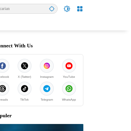
nnect With Us
cebook
X (Twitter)
Instagram
YouTube
reads
TikTok
Telegram
WhatsApp
puler