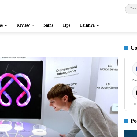
e
Review
Sains
Tips
Lainnya
Co
Fa
Th
Po