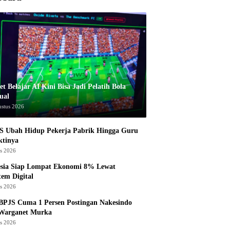
t Belajar AI Kini Bisa Jadi Pelatih Bola
ual
ustus 2026
S Ubah Hidup Pekerja Pabrik Hingga Guru
ktinya
us 2026
esia Siap Lompat Ekonomi 8% Lewat
tem Digital
us 2026
BPJS Cuma 1 Persen Postingan Nakesindo
 Warganet Murka
us 2026