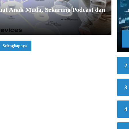
at Anak Muda, Sekarang Podcast dan
!
Selengkapnya
2
3
4