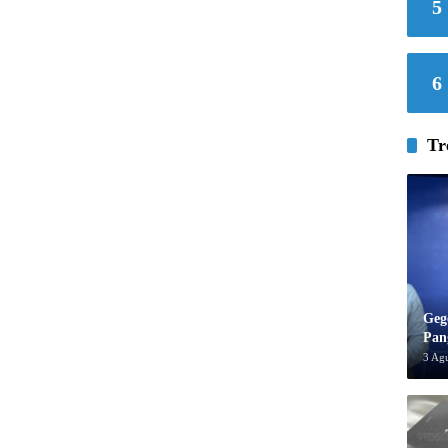
5
6
Tr
Geg
Pan
3 Ag