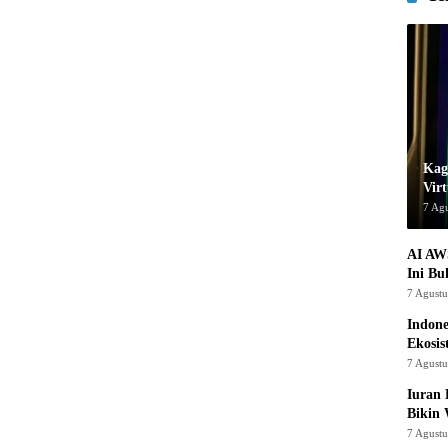
Kage
Virt
7 Ag
AI AW
Ini Bu
7 Agust
Indon
Ekosis
7 Agust
Iuran 
Bikin
7 Agust