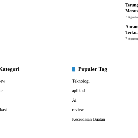
Terung
Merat
7 Agust
Ancam
Terku
7 Agust
Kategori
Populer Tag
iew
Teknologi
e
aplikasi
Ai
kasi
review
Kecerdasan Buatan