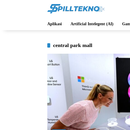
Langsung
ke
konten
Aplikasi
Artificial Intelegent (AI)
Gam
central park mall