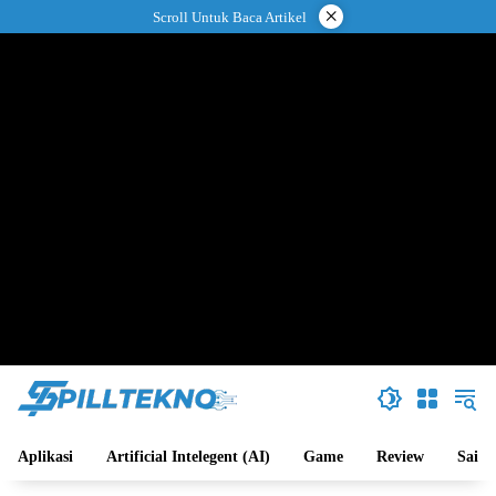
Langsung
×
Scroll Untuk Baca Artikel
ke
konten
Aplikasi
Artificial Intelegent (AI)
Game
Review
Sains