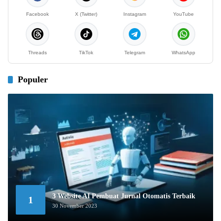
Facebook
X (Twitter)
Instagram
YouTube
Threads
TikTok
Telegram
WhatsApp
Populer
3 Website AI Pembuat Jurnal Otomatis Terbaik
1
30 November 2023