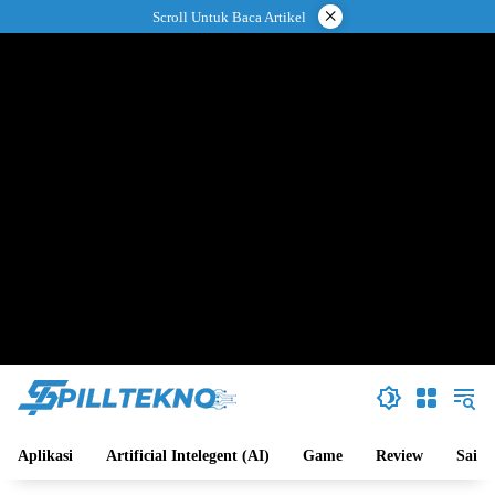
Langsung
×
Scroll Untuk Baca Artikel
ke
konten
Aplikasi
Artificial Intelegent (AI)
Game
Review
Sains