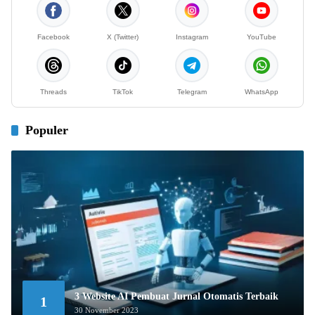
Facebook
X (Twitter)
Instagram
YouTube
Threads
TikTok
Telegram
WhatsApp
Populer
3 Website AI Pembuat Jurnal Otomatis Terbaik
1
30 November 2023