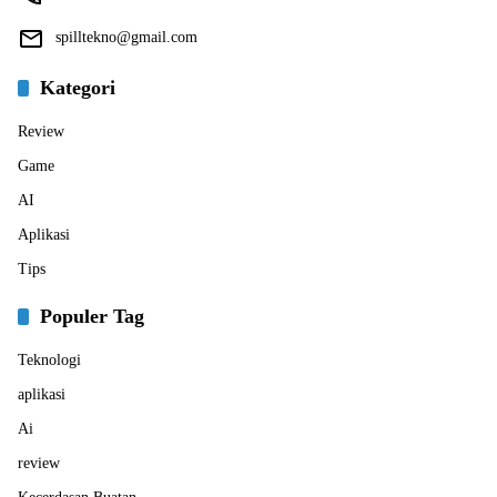
spilltekno@gmail.com
Kategori
Review
Game
AI
Aplikasi
Tips
Populer Tag
Teknologi
aplikasi
Ai
review