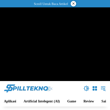
Langsung
×
Scroll Untuk Baca Artikel
ke
konten
Aplikasi
Artificial Intelegent (AI)
Game
Review
Sains