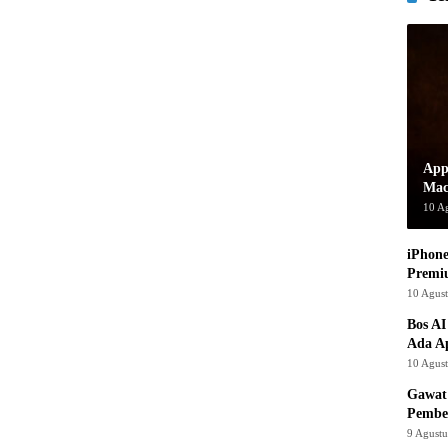
App
Mac
10 A
iPhone
Premi
10 Agus
Bos AI
Ada Ap
10 Agus
Gawat!
Pembe
9 Agust