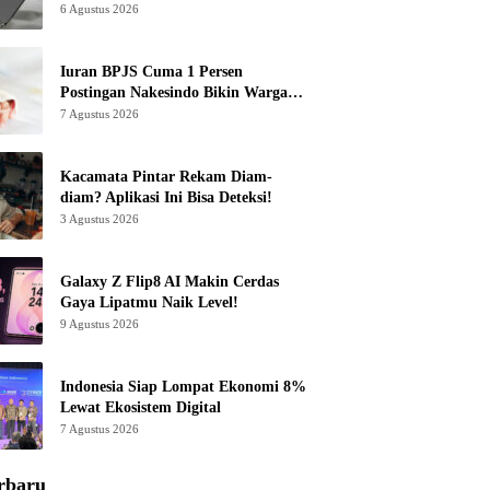
6 Agustus 2026
Iuran BPJS Cuma 1 Persen
Postingan Nakesindo Bikin Warganet
Murka
7 Agustus 2026
Kacamata Pintar Rekam Diam-
diam? Aplikasi Ini Bisa Deteksi!
3 Agustus 2026
Galaxy Z Flip8 AI Makin Cerdas
Gaya Lipatmu Naik Level!
9 Agustus 2026
Indonesia Siap Lompat Ekonomi 8%
Lewat Ekosistem Digital
7 Agustus 2026
rbaru