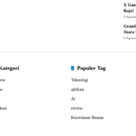
X Gant
Raja!
9 Agust
Grand 
Juara
9 Agust
Kategori
Populer Tag
iew
Teknologi
e
aplikasi
Ai
kasi
review
Kecerdasan Buatan