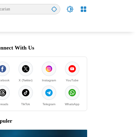
nnect With Us
cebook
X (Twitter)
Instagram
YouTube
reads
TikTok
Telegram
WhatsApp
puler