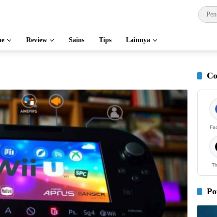
e
Review
Sains
Tips
Lainnya
Co
Fa
Th
Po