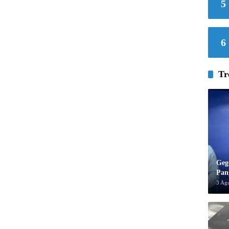
5
6
Tr
Geg
Pan
3 Ag