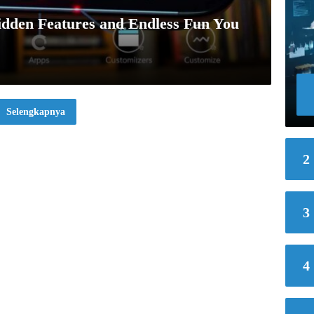
dden Features and Endless Fun You
Selengkapnya
2
3
4