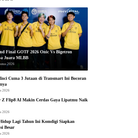
nd Final GOTF 2026 Onic Vs Bigetron
pa Juara MLBB
ustus 2026
Inci Cuma 3 Jutaan di Transmart Ini Bocoran
nya
us 2026
 Z Flip8 AI Makin Cerdas Gaya Lipatmu Naik
us 2026
Hidup Lagi Tahun Ini Komdigi Siapkan
si Besar
us 2026