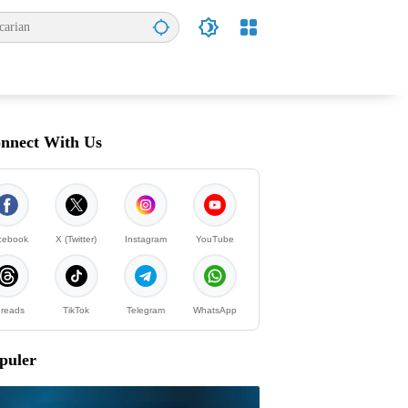
nnect With Us
cebook
X (Twitter)
Instagram
YouTube
reads
TikTok
Telegram
WhatsApp
puler