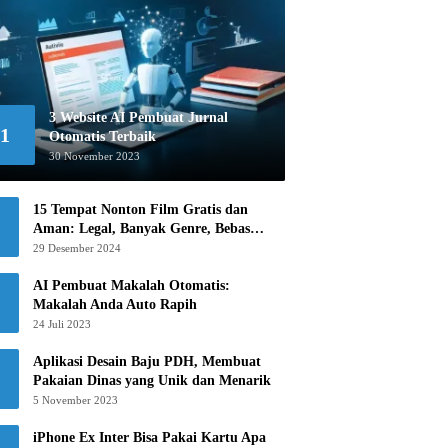
3 Website AI Pembuat Jurnal
1
Otomatis Terbaik
30 November 2023
15 Tempat Nonton Film Gratis dan
Aman: Legal, Banyak Genre, Bebas
Khawatir!
29 Desember 2024
AI Pembuat Makalah Otomatis:
Makalah Anda Auto Rapih
24 Juli 2023
Aplikasi Desain Baju PDH, Membuat
Pakaian Dinas yang Unik dan Menarik
5 November 2023
iPhone Ex Inter Bisa Pakai Kartu Apa