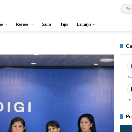
e
Review
Sains
Tips
Lainnya
Co
Fa
Th
Po