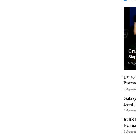
Gra
Sia
9 Ag
TV 43 
Promo
9 Agust
Galaxy
Level!
9 Agust
IGRS 
Evalua
9 Agust