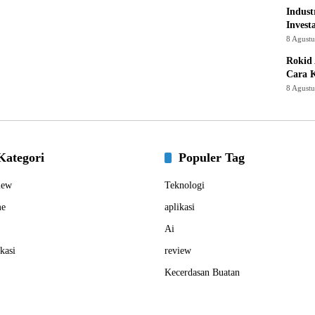
Indust
Invest
8 Agust
Rokid 
Cara 
8 Agust
Kategori
Populer Tag
iew
Teknologi
e
aplikasi
Ai
kasi
review
Kecerdasan Buatan