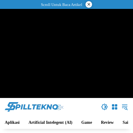
Langsung
×
Scroll Untuk Baca Artikel
ke
konten
Aplikasi
Artificial Intelegent (AI)
Game
Review
Sains