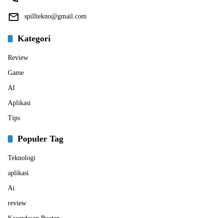
spilltekno@gmail.com
Kategori
Review
Game
AI
Aplikasi
Tips
Populer Tag
Teknologi
aplikasi
Ai
review