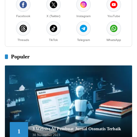
Facebook
X (Twitter)
Instagram
YouTube
Threads
TikTok
Telegram
WhatsApp
Populer
3 Website AI Pembuat Jurnal Otomatis Terbaik
1
30 November 2023