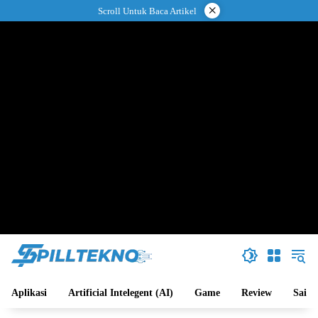
Langsung
×
Scroll Untuk Baca Artikel
ke
konten
Aplikasi
Artificial Intelegent (AI)
Game
Review
Sains