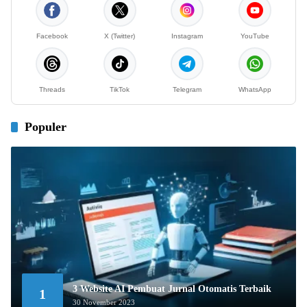
Facebook
X (Twitter)
Instagram
YouTube
Threads
TikTok
Telegram
WhatsApp
Populer
3 Website AI Pembuat Jurnal Otomatis Terbaik
1
30 November 2023