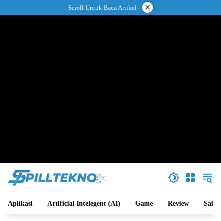
Langsung
×
Scroll Untuk Baca Artikel
ke
konten
Aplikasi
Artificial Intelegent (AI)
Game
Review
Sains