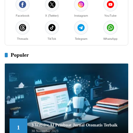
Facebook
X (Twitter)
Instagram
YouTube
Threads
TikTok
Telegram
WhatsApp
Populer
3 Website AI Pembuat Jurnal Otomatis Terbaik
1
30 November 2023