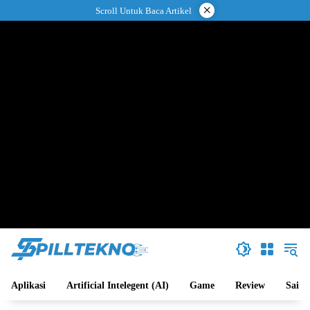
Langsung
×
Scroll Untuk Baca Artikel
ke
konten
Aplikasi
Artificial Intelegent (AI)
Game
Review
Sains