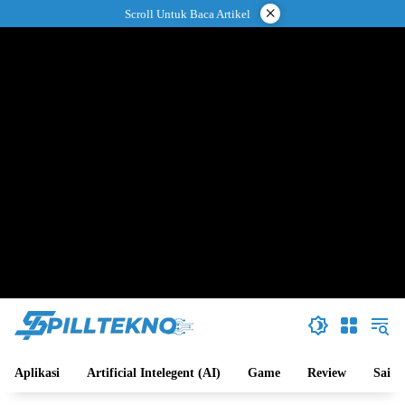
Langsung
×
Scroll Untuk Baca Artikel
ke
konten
Aplikasi
Artificial Intelegent (AI)
Game
Review
Sains