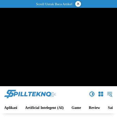
Langsung
×
Scroll Untuk Baca Artikel
ke
konten
Aplikasi
Artificial Intelegent (AI)
Game
Review
Sains